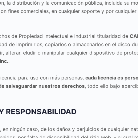
 la distribución y la comunicación pública, incluida su mo
on fines comerciales, en cualquier soporte y por cualquier 
os de Propiedad Intelectual e Industrial titularidad de
CAL
dad de imprimirlos, copiarlos o almacenarlos en el disco d
, alterar, eludir o manipular cualquier dispositivo de prot
Inc.
.
licencia para uso con más personas,
cada licencia es pers
s de salvaguardar nuestros derechos
, todo ello bajo aperci
 Y RESPONSABILIDAD
en ningún caso, de los daños y perjuicios de cualquier nat
enidos, por falta de disponibilidad del sitio web, – el cual