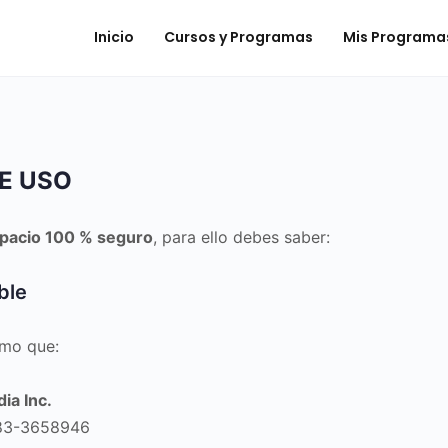
Inicio
Cursos y Programas
Mis Programa
DE USO
spacio 100 % seguro
, para ello debes saber:
ble
rmo que:
ia Inc.
s 83-3658946