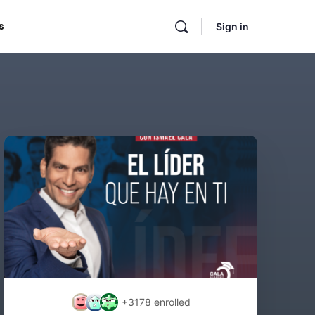
s
Sign in
+3178
enrolled