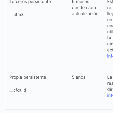
Terceros persistente
6 meses
Es
desde cada
ref
actualización
ll
__utmz
un
un
uti
bu
na
ac
in
Propia persistente
5 años
La
re
di
__cfduid
in