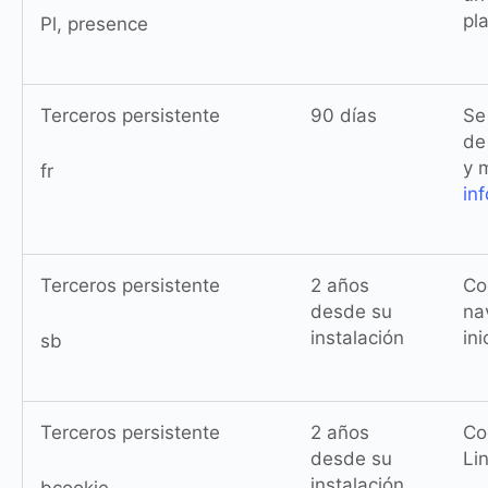
pl
Pl, presence
Terceros persistente
90 días
Se
de
y 
fr
in
Terceros persistente
2 años
Co
desde su
na
instalación
in
sb
Terceros persistente
2 años
Co
desde su
Li
instalación