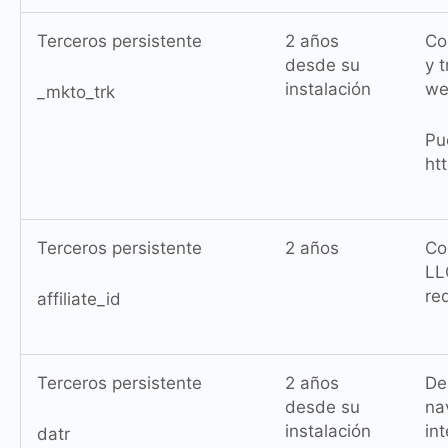
Terceros persistente
2 años
Co
desde su
y 
instalación
we
_mkto_trk
Pu
ht
Terceros persistente
2 años
Co
LL
re
affiliate_id
Terceros persistente
2 años
De
desde su
na
instalación
int
datr