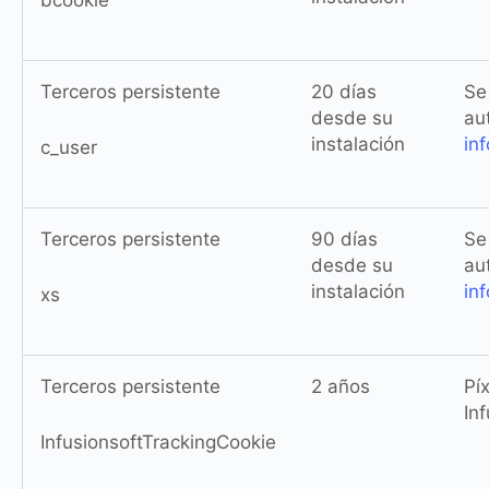
bcookie
Terceros persistente
20 días
Se
desde su
au
instalación
in
c_user
Terceros persistente
90 días
Se
desde su
au
instalación
in
xs
Terceros persistente
2 años
Pí
In
InfusionsoftTrackingCookie