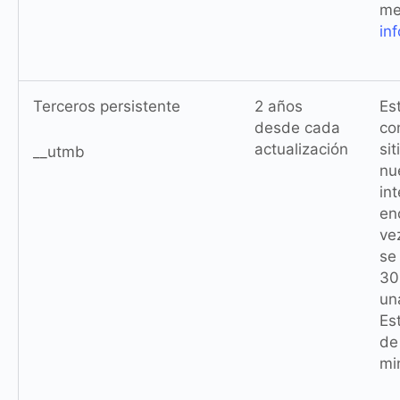
me
in
Terceros persistente
2 años
Es
desde cada
co
actualización
si
__utmb
nu
in
en
ve
se
30
un
Es
de
mi