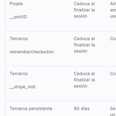
Propia
Caduca al
Al
finalizar la
se
sesión
us
__smVID
Terceros
Caduca al
Co
finalizar la
sesión
remembercheckedon
Terceros
Caduca al
Co
finalizar la
sesión
__stripe_mid
Terceros persistente
90 días
Se 
un