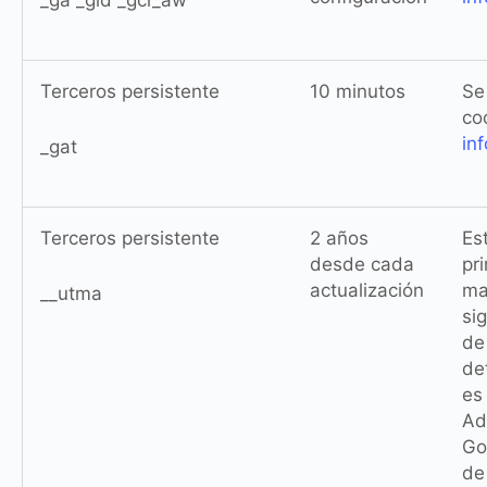
_ga _gid _gcl_aw
Terceros persistente
10 minutos
Se
co
in
_gat
Terceros persistente
2 años
Es
desde cada
pr
actualización
ma
__utma
si
de
de
es
Ad
Go
de