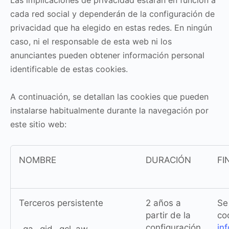
Las implicaciones de privacidad estarán en función a
cada red social y dependerán de la configuración de
privacidad que ha elegido en estas redes. En ningún
caso, ni el responsable de esta web ni los
anunciantes pueden obtener información personal
identificable de estas cookies.
A continuación, se detallan las cookies que pueden
instalarse habitualmente durante la navegación por
este sitio web:
NOMBRE
DURACIÓN
FI
Terceros persistente
2 años a
Se
partir de la
co
configuración
in