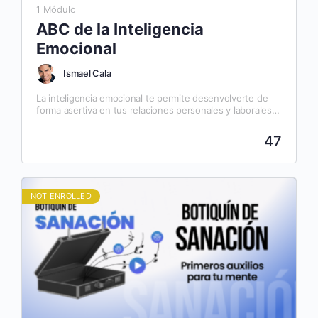
1 Módulo
ABC de la Inteligencia
Emocional
Ismael Cala
La inteligencia emocional te permite desenvolverte de
forma asertiva en tus relaciones personales y laborales.
Los beneficios que tendrás al realizar este taller:
Longevidad. El…
47
NOT ENROLLED