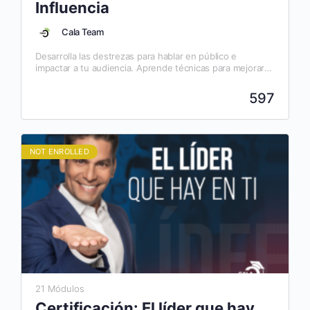
Influencia
Cala Team
Desarrolla las destrezas para hablar en público e
impactar a tu audiencia. Aprende técnicas para mejorar
tu comunicación verbal y no verbal, controlar el miedo…
597
NOT ENROLLED
21 Módulos
Certificación: El líder que hay