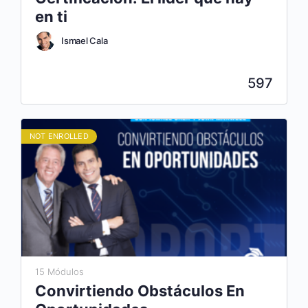
en ti
Ismael Cala
597
NOT ENROLLED
15 Módulos
Convirtiendo Obstáculos En